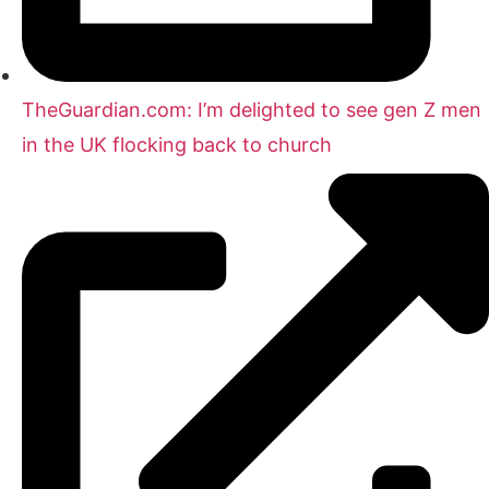
TheGuardian.com: I’m delighted to see gen Z men
in the UK flocking back to church